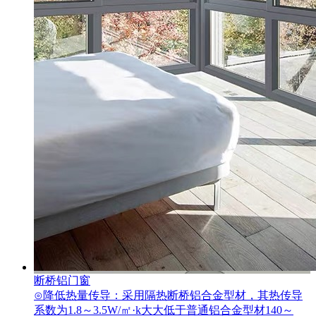
断桥铝门窗
⊙降低热量传导：采用隔热断桥铝合金型材，其热传导
系数为1.8～3.5W/㎡·k大大低于普通铝合金型材140～