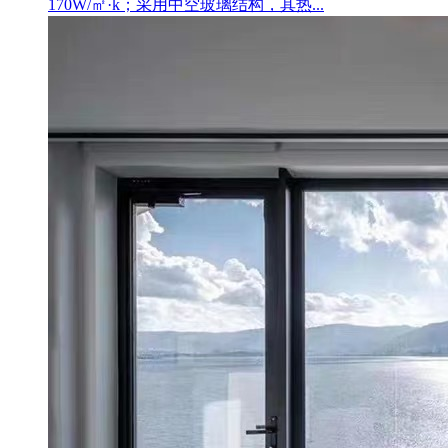
170W/㎡·k；采用中空玻璃结构，其热...