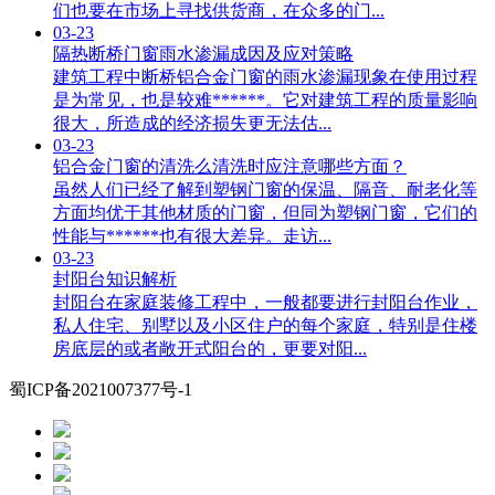
们也要在市场上寻找供货商，在众多的门...
03-23
隔热断桥门窗雨水渗漏成因及应对策略
建筑工程中断桥铝合金门窗的雨水渗漏现象在使用过程
是为常见，也是较难******。它对建筑工程的质量影响
很大，所造成的经济损失更无法估...
03-23
铝合金门窗的清洗么清洗时应注意哪些方面？
虽然人们已经了解到塑钢门窗的保温、隔音、耐老化等
方面均优于其他材质的门窗，但同为塑钢门窗，它们的
性能与******也有很大差异。走访...
03-23
封阳台知识解析
封阳台在家庭装修工程中，一般都要进行封阳台作业，
私人住宅、别墅以及小区住户的每个家庭，特别是住楼
房底层的或者敞开式阳台的，更要对阳...
蜀ICP备2021007377号-1