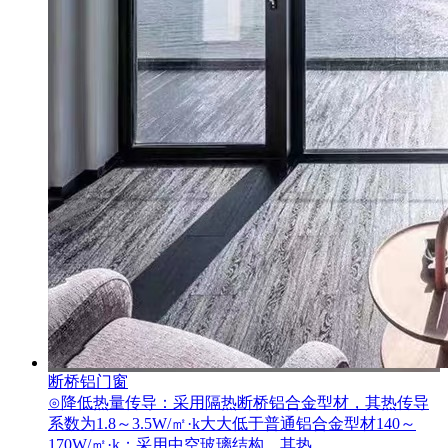
断桥铝门窗
⊙降低热量传导：采用隔热断桥铝合金型材，其热传导
系数为1.8～3.5W/㎡·k大大低于普通铝合金型材140～
170W/㎡·k；采用中空玻璃结构，其热...