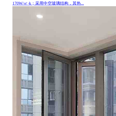
170W/㎡·k；采用中空玻璃结构，其热...