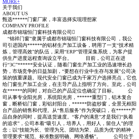
MORE+
关于
我们
ABOUT US
甄选******门窗厂家，丰富选择实现理想家
COMPANY PROFILE
成都市锦瑞恒门窗科技有限公司

“锦祥门窗”隶属于成都市锦瑞恒门窗科技有限公司 ，我公
司引进国内******的铝材生产加工设备，聘用了一支“技术精
炼，管理高效”的队伍，采用“ERP”管理采集系统，为客户提
供生产进度远程查询设立平台。 目前，公司正在进
行“3C”******安全认证，随着门窗生产加工业的迅速增长趋
势，市场竞争的日益加剧，“要想在行业中生存与发展”公司决
策的慎重课题。现代安全门窗已成为千家万户选择亮点，它也
给门窗生产加工企业，在主导产品上指明了方向。至此，公司
在******的同时，对自己的产品定位也确定了目标。 公
司从事专业阳光房，系统阳光房，******重型门，铝木复合
窗，断桥铝门窗，彩铝封阳台，******防盗纱窗，全景无框阳
台产品的销售和代理。从“售后服务”作为突破口，在******产
品自身的同时，提高送货速度。“客户的满意”才是我们“执着
的追求”，公司本着“吸引人，培养人，用好人，留住人”的理
念；以“技能为长、管理为兄、团结为荣、品质为优”的精神，
管理要求“规范、标准数据明确、网络通畅”。 公司位于