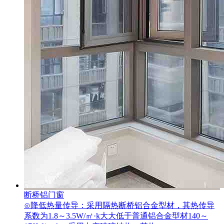
断桥铝门窗
⊙降低热量传导：采用隔热断桥铝合金型材，其热传导
系数为1.8～3.5W/㎡·k大大低于普通铝合金型材140～